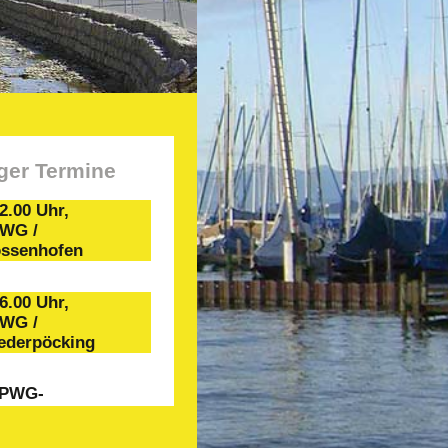
ger Termine
12.00 Uhr,
PWG /
ossenhofen
16.00 Uhr,
PWG /
iederpöcking
r PWG-
chering
Willkommen!