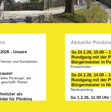
en
Aktuelle Pöckin
26 - Unsere
Sa 24.1.26, 10.00 – 
Rundgang mit der 
 Themen und Kandidaten
Bürgermeister in P
Possenhofen
trauen!
Sa 24.1.26, 14.00 – 
liebe Pöckinger, die
Rundgang mit der 
geschafft. Rainer
Bürgermeister in N
Niederpöcking
hnitzler als
So 1.2.26, 11.00 Uh
idat für Pöcking
Frühschoppen in As
der kürzlich
Vereinsheim, Aschering. 
lungsversammlung der