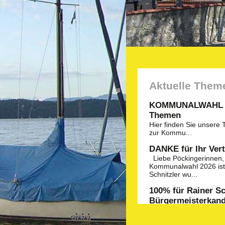
Aktuelle Them
KOMMUNALWAHL 20
Themen
Hier
finden Sie unsere
zur Kommu...
DANKE für Ihr Ver
Liebe Pöckingerinnen, 
Kommunalwahl 2026 ist 
Schnitzler wu...
100% für Rainer Sc
Bürgermeisterkand
Das war ein Votum: bei 
durchgeführten Aufstel