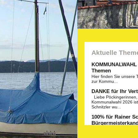
Aktuelle Them
KOMMUNALWAHL 20
Themen
Hier
finden Sie unsere
zur Kommu...
DANKE für Ihr Ver
Liebe Pöckingerinnen, 
Kommunalwahl 2026 ist 
Schnitzler wu...
100% für Rainer Sc
Bürgermeisterkand
Das war ein Votum: bei 
durchgeführten Aufstel