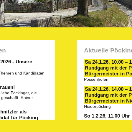
en
Aktuelle Pöckin
26 - Unsere
Sa 24.1.26, 10.00 – 
Rundgang mit der 
 Themen und Kandidaten
Bürgermeister in P
Possenhofen
trauen!
Sa 24.1.26, 14.00 – 
liebe Pöckinger, die
Rundgang mit der 
geschafft. Rainer
Bürgermeister in N
Niederpöcking
hnitzler als
So 1.2.26, 11.00 Uh
idat für Pöcking
Frühschoppen in As
der kürzlich
Vereinsheim, Aschering. 
lungsversammlung der