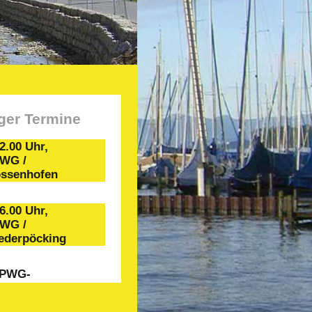
ger Termine
12.00 Uhr,
PWG /
ossenhofen
16.00 Uhr,
PWG /
iederpöcking
r PWG-
chering
Willkommen!